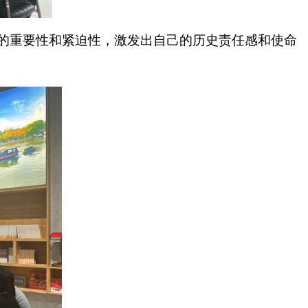
的重要性和紧迫性，激发出自己的历史责任感和使命