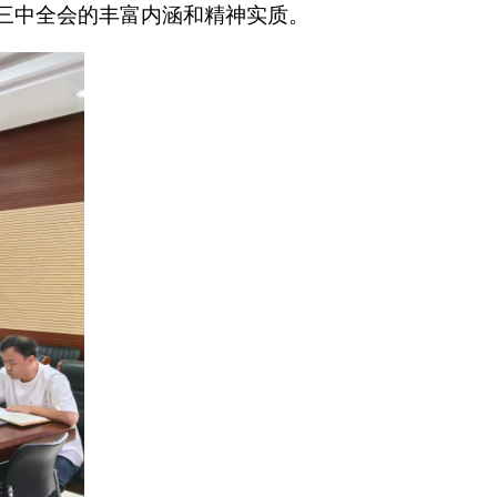
三中全会的丰富内涵和精神实质。