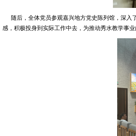
随后
，
全体党员参观嘉兴地方党史陈列馆，深入
感，积极投身到实际工作中去，为推动秀水教学事业