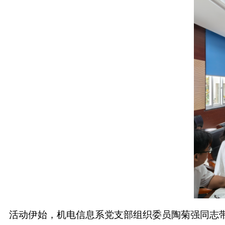
活动伊始，机电信息系党支部组织委员陶菊强同志带