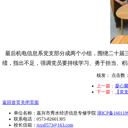
最后机电信息系党支部分成两个小组，围绕二十届
绩，指出不足，强调党员要持续学习、勇于担当、积
核发：
点击数：
上一篇：
凝心聚
下一篇：
【党支
返回首页
关闭页面
单位名称：嘉兴市秀水经济信息专修学院
浙ICP备160119
联系电话：0573-82601305
校长信箱：
jxxs0573@163.com