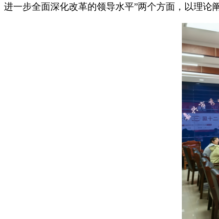
进一步全面深化改革的领导水平”两个方面，以理论