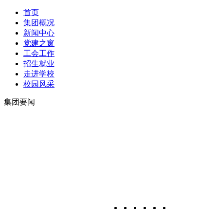
首页
集团概况
新闻中心
党建之窗
工会工作
招生就业
走进学校
校园风采
集团要闻