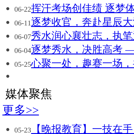
挥汗考场创佳绩 逐梦
06-22
逐梦收官，奔赴星辰大
06-11
秀水润心襄壮志，执笔
06-07
逐梦秀水，决胜高考 —
06-04
心聚一处，趣赛一场，
05-25
媒体聚焦
更多>>
【晚报教育】一技在手 
05-23