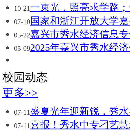
一束光，照亮求学路；
10-21
国家和浙江开放大学嘉
07-10
嘉兴市秀水经济信息专修
05-22
2025年嘉兴市秀水经
05-09
校园动态
更多>>
盛夏光年迎新锐，秀水
07-11
喜报！秀水中专刁艺慧
07-11